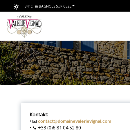
34°C
in BAGNOLS SUR CEZE
Kontakt:
• 📧
contact@domainevalerievignal.com
• 📞 +33 (0)6 81 04 52 80