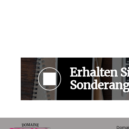
Erhalten S
Sonderang
Domai